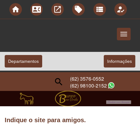
home
contact_phone
launch
local_offer
view_list
how_to_reg
Menu
Principal
Departamentos
Informaçőes
(62) 3576-0552
search
(62) 98100-2152
Indique o site para amigos.