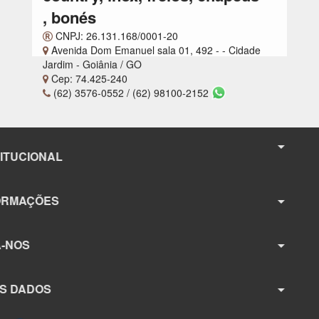
country, inox, freios, chapéus
, bonés
CNPJ: 26.131.168/0001-20
Avenida Dom Emanuel sala 01, 492 - - Cidade
Jardim - Goiânia / GO
Cep: 74.425-240
(62) 3576-0552 / (62) 98100-2152
arrow_drop_down
STITUCIONAL
FORMAÇÕES
arrow_drop_down
GA-NOS
arrow_drop_down
US DADOS
arrow_drop_down