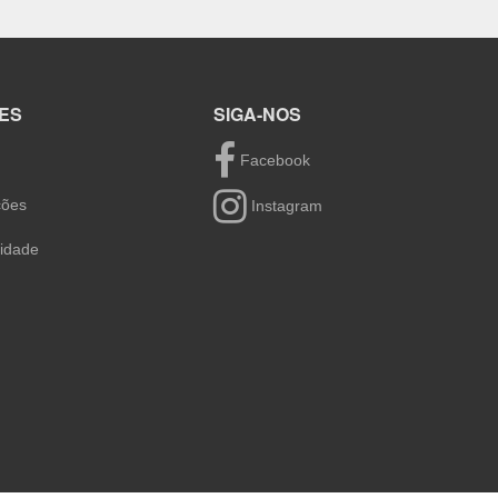
ÇÕES
SIGA-NOS
s
Facebook
oluções
Instagram
ivacidade