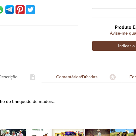
Produto E
Avise-me qua


Descrição
Comentários/Dúvidas
Fo
nho de brinquedo de madeira