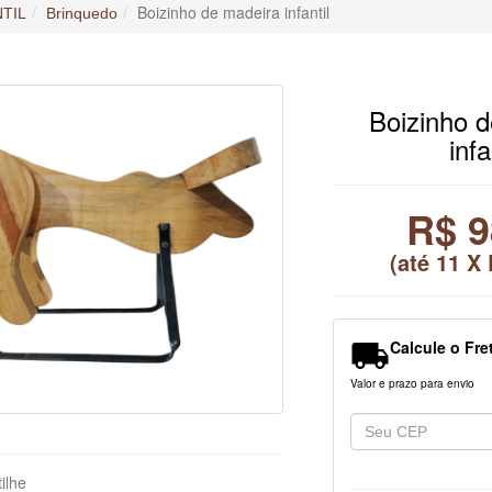
Boizinho de madeira infantil
NTIL
Brinquedo
Boizinho 
infa
R$ 9
(até
11 X 

Calcule o Fre
Valor e prazo para envio
ilhe