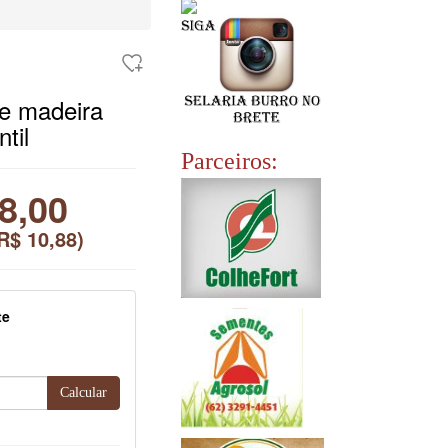
de madeira
ntil
Parceiros:
8,00
R$ 10,88
)
te
Calcular